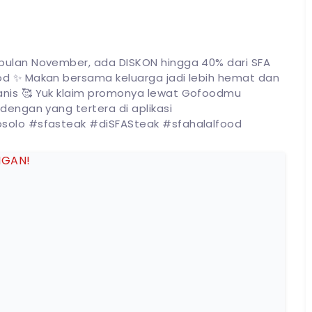
bulan November, ada DISKON hingga 40% dari SFA
od ✨ Makan bersama keluarga jadi lebih hemat dan
anis 🥰 Yuk klaim promonya lewat Gofoodmu
100
%
dengan yang tertera di aplikasi
osolo #sfasteak #diSFASteak #sfahalalfood