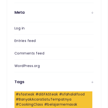
Meta
Log in
Entries feed
Comments feed
WordPress.org
Tags
#sfasteak #diSFASteak #sfahalalfood
#BanyakAcaraSatuTempatnya
#CookingClass #belajarmemasak