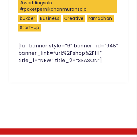
#weddingsolo
#paketpernikahanmurahsolo
bukber
Business
Creative
ramadhan
Start-up
[la_banner style=”6″ banner_id=”948″
banner_link=”url:%2Fshop%2F|||”
title_1=”NEW” title_2=”SEASON”]