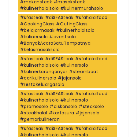
#makansteak #masaksteak
#kulinerhalalsolo #kulinermurahsolo
#sfasteak #diSFASteak #sfahalalfood
#CookingClass #OutingClass
#belajarmasak #kulinerhalalsolo
#kulinersolo #eventsolo
#BanyakAcaraSatuTempatnya
#kelasmasaksolo
#sfasteak #diSFASteak #sfahalalfood
#kulinerhalalsolo #kulinersolo
#kulinerkaranganyar #steamboat
#carikulinersolo #jajansolo
#restokeluargasolo
#sfasteak #diSFASteak #sfahalalfood
#kulinerhalalsolo #kulinersolo
#promosolo #diskonsolo #steaksolo
#steakhalal #kartasura #jajansolo
#gemarkulineran
#sfasteak #diSFASteak #sfahalalfood
#kulinerhalalsolo #kulinersolo