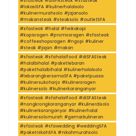
#sfasteak #diSFASteak #sfasteak
#lokasiSFA #kulinerhalalsolo
#kulinermurahsolo #jajansolo
#makansteak #steaksolo #outletSFA
#sfasteak #halal #heikakopi
#kopisragen #promosragen #sfasteak
#coffeeshopsragen #ngopi #kuliner
#steak #jajan #makan
#sfasteak #sfahalalfood #diSFASteak
#halalbihalal #paketlebaran
#pakethalalbihalal #kulinerhalalsolo
#lebarangbersamaSFA #paketpuasa
#kulinersukoharjo #kulinersragen
#kulinersolo #kulinerkaranganyar
#sfasteak #sfahalalfood #diSFASteak
#nongkrongkaranganyar #kulinerdisolo
#kulinerkaranganyar #kulinerhalal
#kulinersolomurah #gemarkulineran
#sfasteak #sfawedding #weddingSFA
#paketnikahSFA #nikahmurahsolo