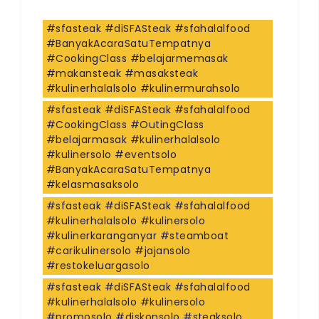
#sfasteak #diSFASteak #sfahalalfood
#BanyakAcaraSatuTempatnya
#CookingClass #belajarmemasak
#makansteak #masaksteak
#kulinerhalalsolo #kulinermurahsolo
#sfasteak #diSFASteak #sfahalalfood
#CookingClass #OutingClass
#belajarmasak #kulinerhalalsolo
#kulinersolo #eventsolo
#BanyakAcaraSatuTempatnya
#kelasmasaksolo
#sfasteak #diSFASteak #sfahalalfood
#kulinerhalalsolo #kulinersolo
#kulinerkaranganyar #steamboat
#carikulinersolo #jajansolo
#restokeluargasolo
#sfasteak #diSFASteak #sfahalalfood
#kulinerhalalsolo #kulinersolo
#promosolo #diskonsolo #steaksolo