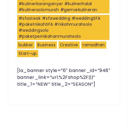
#kulinerkaranganyar #kulinerhalal
#kulinersolomurah #gemarkulineran
#sfasteak #sfawedding #weddingSFA
#paketnikahSFA #nikahmurahsolo
#weddingsolo
#paketpernikahanmurahsolo
bukber
Business
Creative
ramadhan
Start-up
[la_banner style=”6″ banner_id=”948″
banner_link=”url:%2Fshop%2F|||”
title_1=”NEW” title_2=”SEASON”]