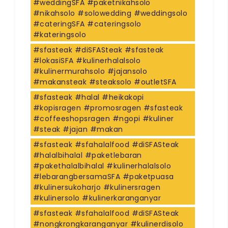
#weddingSFA #paketnikahsolo
#nikahsolo #solowedding #weddingsolo
#cateringSFA #cateringsolo
#kateringsolo
#sfasteak #diSFASteak #sfasteak
#lokasiSFA #kulinerhalalsolo
#kulinermurahsolo #jajansolo
#makansteak #steaksolo #outletSFA
#sfasteak #halal #heikakopi
#kopisragen #promosragen #sfasteak
#coffeeshopsragen #ngopi #kuliner
#steak #jajan #makan
#sfasteak #sfahalalfood #diSFASteak
#halalbihalal #paketlebaran
#pakethalalbihalal #kulinerhalalsolo
#lebarangbersamaSFA #paketpuasa
#kulinersukoharjo #kulinersragen
#kulinersolo #kulinerkaranganyar
#sfasteak #sfahalalfood #diSFASteak
#nongkrongkaranganyar #kulinerdisolo