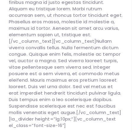
finibus magna id justo egestas tincidunt.
Aliquam eu tristique lorem. Morbi rutrum
accumsan sem, ut rhoncus tortor tincidunt eget.
Phasellus eros massa, molestie id molestie a,
maximus id tortor. Aenean sit amet arcu varius,
elementum sapien ut, tristique est.
[/vc_column_text][vc_column_text]Nullam
viverra convallis tellus. Nulla fermentum dictum
congue. Quisque enim felis, molestie ac tempor
vel, auctor a magna. Sed viverra laoreet turpis,
vitae pellentesque sem viverra sed. Integer
posuere est a sem viverra, et commodo metus
eleifend. Mauris maximus eros pretium laoreet
laoreet. Duis vel urna dolor. Sed vel metus et
erat imperdiet hendrerit tincidunt pulvinar ligula.
Duis tempus enim a leo scelerisque dapibus.
Suspendisse scelerisque est nec est faucibus
mollis venenatis eget augue.[/vc_column_text]
[la_divider height=”lg:10px;”][vc_column_text
el_class=”font-size-16″]
100
%