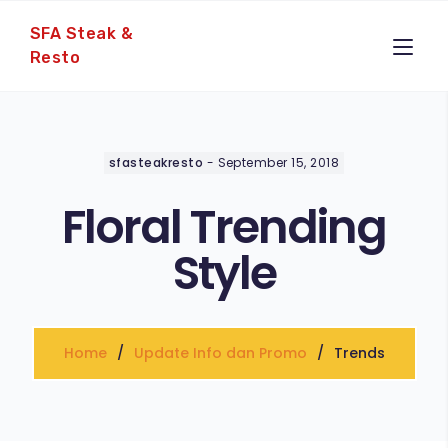
SFA Steak &
Resto
sfasteakresto
-
September 15, 2018
Floral Trending
Style
Home
Update Info dan Promo
Trends