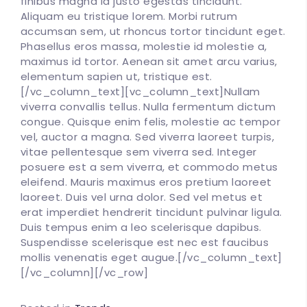
finibus magna id justo egestas tincidunt.
Aliquam eu tristique lorem. Morbi rutrum
accumsan sem, ut rhoncus tortor tincidunt eget.
Phasellus eros massa, molestie id molestie a,
maximus id tortor. Aenean sit amet arcu varius,
elementum sapien ut, tristique est.
[/vc_column_text][vc_column_text]Nullam
viverra convallis tellus. Nulla fermentum dictum
congue. Quisque enim felis, molestie ac tempor
vel, auctor a magna. Sed viverra laoreet turpis,
vitae pellentesque sem viverra sed. Integer
posuere est a sem viverra, et commodo metus
eleifend. Mauris maximus eros pretium laoreet
laoreet. Duis vel urna dolor. Sed vel metus et
erat imperdiet hendrerit tincidunt pulvinar ligula.
Duis tempus enim a leo scelerisque dapibus.
Suspendisse scelerisque est nec est faucibus
mollis venenatis eget augue.[/vc_column_text]
[/vc_column][/vc_row]