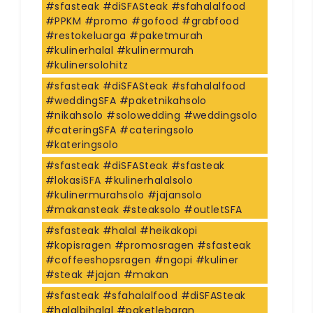
#sfasteak #diSFASteak #sfahalalfood
#PPKM #promo #gofood #grabfood
#restokeluarga #paketmurah
#kulinerhalal #kulinermurah
#kulinersolohitz
#sfasteak #diSFASteak #sfahalalfood
#weddingSFA #paketnikahsolo
#nikahsolo #solowedding #weddingsolo
#cateringSFA #cateringsolo
#kateringsolo
#sfasteak #diSFASteak #sfasteak
#lokasiSFA #kulinerhalalsolo
#kulinermurahsolo #jajansolo
#makansteak #steaksolo #outletSFA
#sfasteak #halal #heikakopi
#kopisragen #promosragen #sfasteak
#coffeeshopsragen #ngopi #kuliner
#steak #jajan #makan
#sfasteak #sfahalalfood #diSFASteak
#halalbihalal #paketlebaran