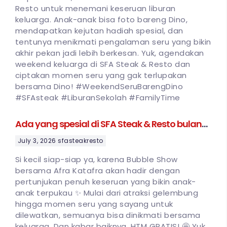
Resto untuk menemani keseruan liburan
keluarga. Anak-anak bisa foto bareng Dino,
mendapatkan kejutan hadiah spesial, dan
tentunya menikmati pengalaman seru yang bikin
akhir pekan jadi lebih berkesan. Yuk, agendakan
weekend keluarga di SFA Steak & Resto dan
ciptakan momen seru yang gak terlupakan
bersama Dino! #WeekendSeruBarengDino
#SFAsteak #LiburanSekolah #FamilyTime
Ada yang spesial di SFA Steak & Resto bulan
Juli!
July 3, 2026
sfasteakresto
Si kecil siap-siap ya, karena Bubble Show
bersama Afra Katafra akan hadir dengan
pertunjukan penuh keseruan yang bikin anak-
anak terpukau ✨ Mulai dari atraksi gelembung
hingga momen seru yang sayang untuk
dilewatkan, semuanya bisa dinikmati bersama
keluarga. Dan kabar baiknya, HTM GRATIS! 🤩 Yuk,