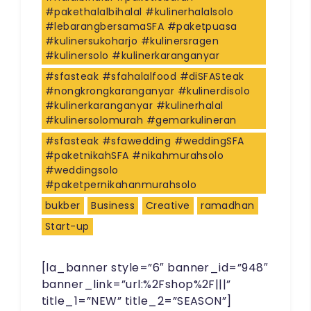
#pakethalalbihalal #kulinerhalalsolo
#lebarangbersamaSFA #paketpuasa
#kulinersukoharjo #kulinersragen
#kulinersolo #kulinerkaranganyar
#sfasteak #sfahalalfood #diSFASteak
#nongkrongkaranganyar #kulinerdisolo
#kulinerkaranganyar #kulinerhalal
#kulinersolomurah #gemarkulineran
#sfasteak #sfawedding #weddingSFA
#paketnikahSFA #nikahmurahsolo
#weddingsolo
#paketpernikahanmurahsolo
bukber
Business
Creative
ramadhan
Start-up
[la_banner style=”6″ banner_id=”948″
banner_link=”url:%2Fshop%2F|||”
title_1=”NEW” title_2=”SEASON”]