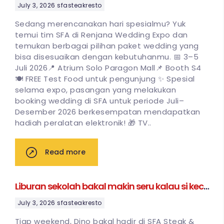
July 3, 2026
sfasteakresto
Sedang merencanakan hari spesialmu? Yuk
temui tim SFA di Renjana Wedding Expo dan
temukan berbagai pilihan paket wedding yang
bisa disesuaikan dengan kebutuhanmu. 📅 3–5
Juli 2026📍 Atrium Solo Paragon Mall📌 Booth S4
🍽 FREE Test Food untuk pengunjung ✨ Spesial
selama expo, pasangan yang melakukan
booking wedding di SFA untuk periode Juli–
Desember 2026 berkesempatan mendapatkan
hadiah peralatan elektronik! 🎁 TV..
Read more
Liburan sekolah bakal makin seru kalau si kecil
bisa ketemu Dino! 🦖✨
July 3, 2026
sfasteakresto
Tiap weekend, Dino bakal hadir di SFA Steak &