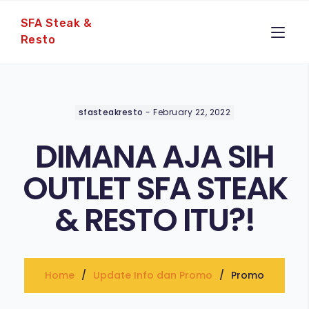
SFA Steak &
Resto
sfasteakresto
-
February 22, 2022
DIMANA AJA SIH
OUTLET SFA STEAK
& RESTO ITU?!
Home
Update Info dan Promo
Promo