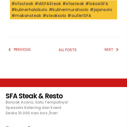
#sfasteak #diSFASteak #sfasteak #lokasiSFA
#kulinerhalalsolo #kulinermurahsolo #jajansolo
#makansteak #steaksolo #outletSFA
PREVIOUS
NEXT
ALL POSTS
SFA Steak & Resto
Banyak Acara, Satu Tempatnya!
Spesialis Katering dan Event
Sedia 10.000 nasi box /hari