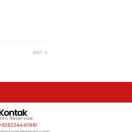
NEXT
Kontak
Info Reservasi:
+6282244411881
sfasteak@gmail.com