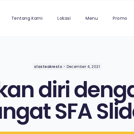
Tentang Kami
Lokasi
Menu
Promo
sfasteakresto
-
December 4, 2021
an diri deng
ngat SFA Slid