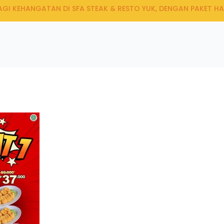
AGI KEHANGATAN DI SFA STEAK & RESTO YUK, DENGAN PAKET HA
100
%